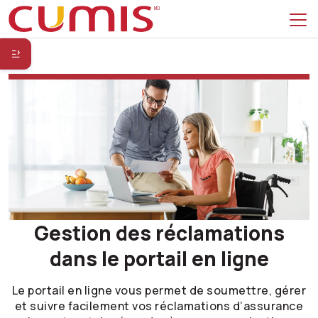
Passer à la recherche
Passer au menu principal
Passer au menu secondaire
Passer au contenu principal
Passer au pied de page
Gestion des réclamations
dans le portail en ligne
Le portail en ligne vous permet de soumettre, gérer
et suivre facilement vos réclamations d’assurance