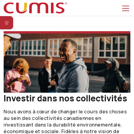
Passer à la recherche
Passer au menu principal
Passer au menu secondaire
Passer au contenu principal
Passer au pied de page
Investir dans nos collectivités
Nous avons à cœur de changer le cours des choses
au sein des collectivités canadiennes en
investissant dans la durabilité environnementale,
économique et sociale. Fidèles à notre vision de