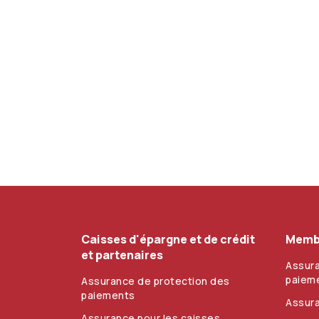
Caisses d'épargne et de crédit
Membr
et partenaires
Assura
paiem
Assurance de protection des
paiements
Assur
Assurance pour les caisses