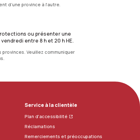
ient d’une province à l’autre.
protections ou présenter une
 vendredi entre 8 h et 20 h HE.
s provinces. Veuillez communiquer
us.
Service à la clientèle
Plan d'accessibilité
Réclamations
Remerciements et préoccupations