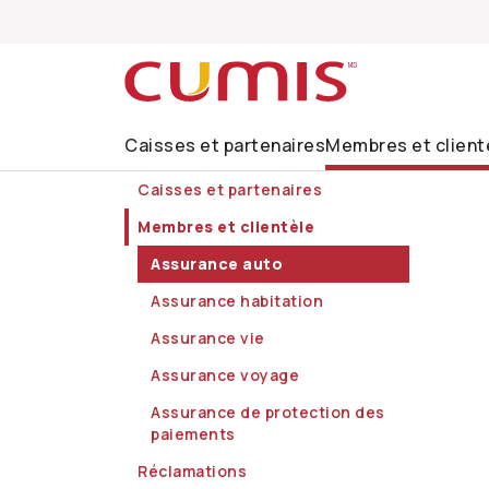
Passer à la recherche
Passer au menu principal
Passer au menu secondaire
Passer au contenu principal
Passer au pied de page
Caisses et partenaires
Membres et client
Caisses et partenaires
Membres et clientèle
Assurance auto
Assurance habitation
Assurance vie
Assurance voyage
Assurance de protection des
paiements
Réclamations