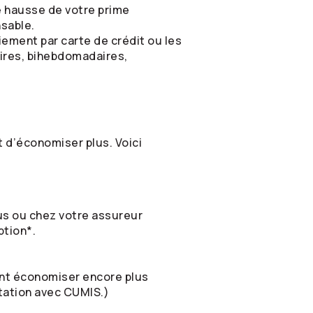
e hausse de votre prime
nsable.
ment par carte de crédit ou les
ires, bihebdomadaires,
t d’économiser plus. Voici
us ou chez votre assureur
ption*.
nt économiser encore plus
itation avec CUMIS.)