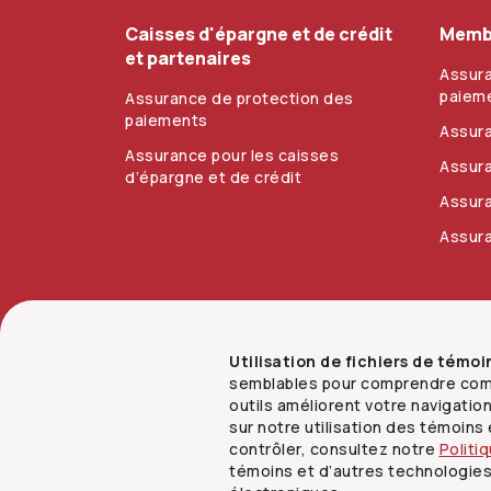
Caisses d'épargne et de crédit
Membr
et partenaires
Assura
paiem
Assurance de protection des
paiements
Assur
Assurance pour les caisses
Assura
d’épargne et de crédit
Assura
Assur
Politique sur les témoins
Mentions juridiqu
Utilisation de fichiers de témoi
semblables pour comprendre comm
outils améliorent votre navigatio
sur notre utilisation des témoin
contrôler, consultez notre
Politi
témoins et d’autres technologies
MD
© Co-operators
, 2006-
2026