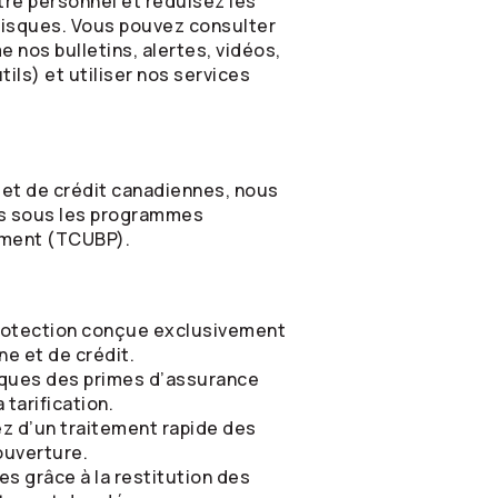
otre personnel et réduisez les
 risques. Vous pouvez consulter
nos bulletins, alertes, vidéos,
ls) et utiliser nos services
 et de crédit canadiennes, nous
és sous les programmes
ment (TCUBP).
rotection conçue exclusivement
e et de crédit.
liques des primes d’assurance
 tarification.
ez d’un traitement rapide des
ouverture.
s grâce à la restitution des