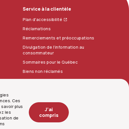
Service à la clientèle
Plan d'accessibilité
Réclamations
Remerciements et préoccupations
Divulgation de l’information au
consommateur
Sommaires pour le Québec
Biens non réclamés
ogies
ences. Ces
 savoir plus
J’ai
ez les
compris
isation de
ins