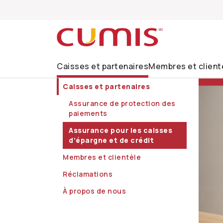
Passer à la recherche
Passer au menu principal
Passer au menu secondaire
Passer au contenu principal
Passer au pied de page
Caisses et partenaires
Membres et client
Caisses et partenaires
Assurance de protection des
paiements
Assurance pour les caisses
d’épargne et de crédit
Membres et clientèle
Réclamations
À propos de nous