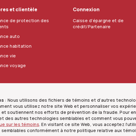
es et clientèle
Connexion
nce de protection des
Caisse d’épargne et de
ents
crédit/Partenaire
ance auto
nce habitation
nce vie
ance voyage
es
Vie privée
Sécurité
Carrières
Nous joindre
ns
: Nous utilisons des fichiers de témoins et d’autres technol
ent vous utilisez notre site Web et personnaliser vos expéri
n et soutiennent nos efforts de prévention de la fraude. Pour en
s et des autres technologies semblables et comment vous pouv
que sur les témoins
. En visitant ce site Web, vous acceptez l’util
 semblables conformément à notre politique relative aux témo