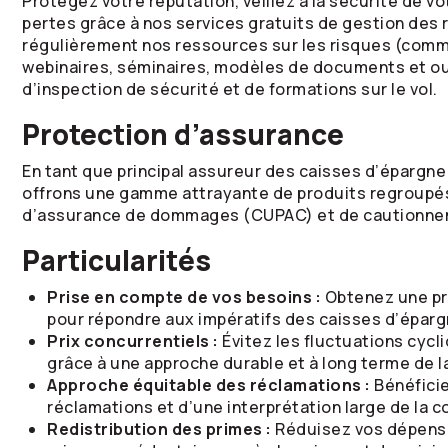
Protégez votre réputation, veillez à la sécurité de v
pertes grâce à nos services gratuits de gestion des
régulièrement nos ressources sur les risques (comme 
webinaires, séminaires, modèles de documents et outi
d’inspection de sécurité et de formations sur le vol.
Protection d’assurance
En tant que principal assureur des caisses d’épargne
offrons une gamme attrayante de produits regroup
d’assurance de dommages (CUPAC) et de cautionne
Particularités
Prise en compte de vos besoins :
Obtenez une p
pour répondre aux impératifs des caisses d’épargn
Prix concurrentiels :
Évitez les fluctuations cyc
grâce à une approche durable et à long terme de la
Approche équitable des réclamations :
Bénéfici
réclamations et d’une interprétation large de la c
Redistribution des primes :
Réduisez vos dépense